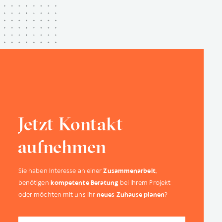
Jetzt Kontakt
aufnehmen
Sie haben Interesse an einer
Zusammenarbeit
,
benötigen
kompetente Beratung
bei Ihrem Projekt
oder möchten mit uns Ihr
neues Zuhause planen
?